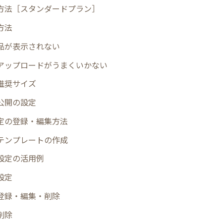
方法［スタンダードプラン］
方法
品が表示されない
アップロードがうまくいかない
推奨サイズ
公開の設定
定の登録・編集方法
テンプレートの作成
設定の活用例
設定
登録・編集・削除
削除