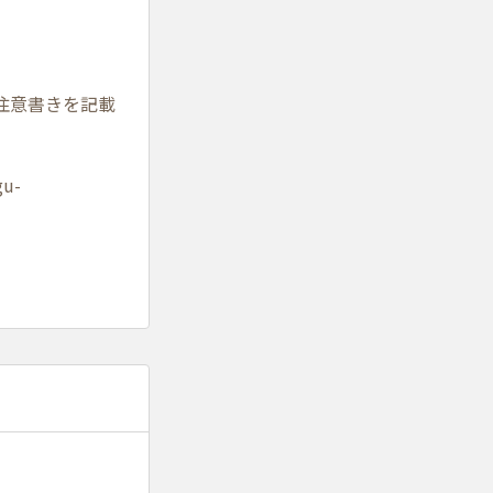
注意書きを記載
gu-