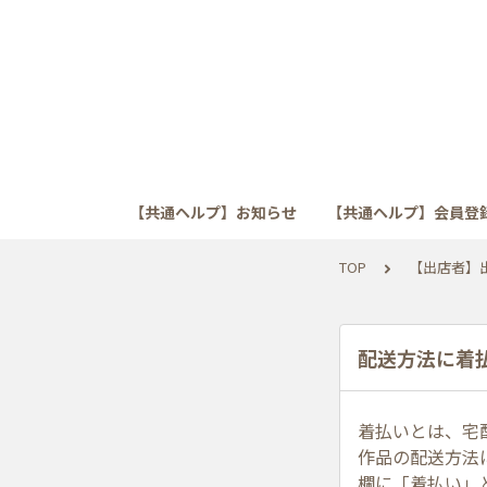
【共通ヘルプ】お知らせ
【共通ヘルプ】会員登
TOP
【出店者】
配送方法に着
着払いとは、宅
作品の配送方法
欄に「着払い」