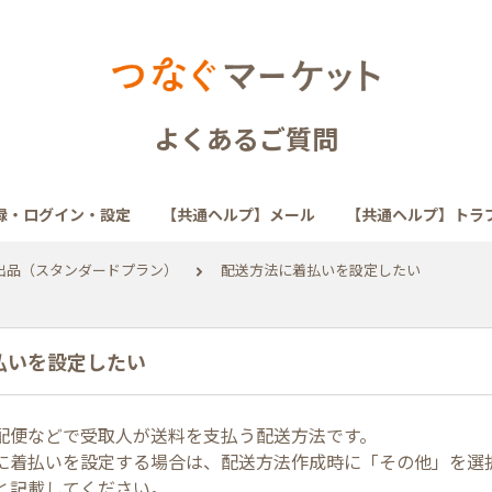
よくあるご質問
録・ログイン・設定
【共通ヘルプ】メール
【共通ヘルプ】トラ
出品（スタンダードプラン）
配送方法に着払いを設定したい
払いを設定したい
配便などで受取人が送料を支払う配送方法です。
に着払いを設定する場合は、配送方法作成時に「その他」を選
と記載してください。