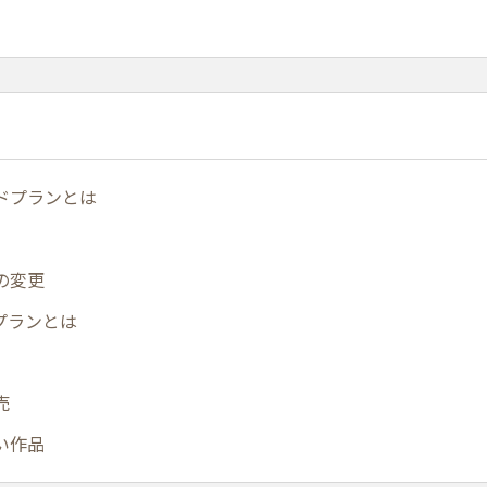
ドプランとは
の変更
プランとは
売
い作品