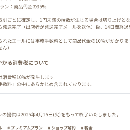
ラン：商品代金の35%
取引ごとに確定し、1円未満の端数が生じる場合は切り上げと
ら発送完了（出店者が発送完了メールを送信）後、14日間経過
られたエールには事務手数料として商品代金の10％がかかりま
せん）
かかる消費税について
は消費税10%が発生します。
手数料」の中にあらかじめ含まれております。
の提供は2025年4月15日(火)をもって終了いたしました。
ル
# プレミアムプラン
# ショップ解約
# 税金